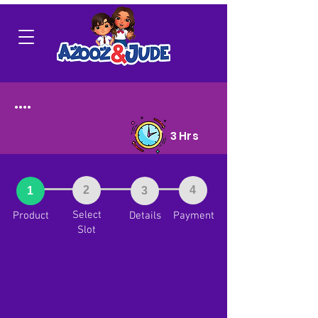
....
3 Hrs
2
4
1
3
Select
Product
Details
Payment
Slot